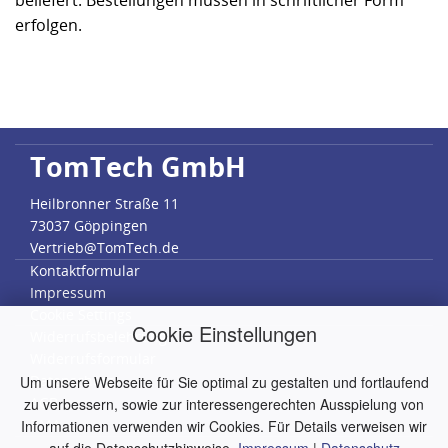
beliefert. Bestellungen müssen in schriftlicher Form
erfolgen.
TomTech GmbH
Heilbronner Straße 11
73037 Göppingen
Vertrieb@TomTech.de
Kontaktformular
Impressum
Cookie Settings
Cookie Einstellungen
Widerrufsbelehrung
Widerrufsformular
Datenschutz
Um unsere Webseite für Sie optimal zu gestalten und fortlaufend
AGB
zu verbessern, sowie zur interessengerechten Ausspielung von
RMA
Informationen verwenden wir Cookies. Für Details verweisen wir