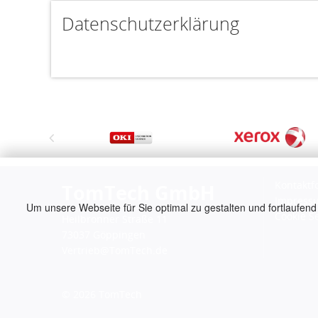
Datenschutzerklärung
Kontaktf
TomTech GmbH
Impress
Um unsere Webseite für Sie optimal zu gestalten und fortlaufend
Cookie S
Heilbronner Straße 11
73037 Göppingen
Vertrieb@TomTech.de
© 2026
TomTech