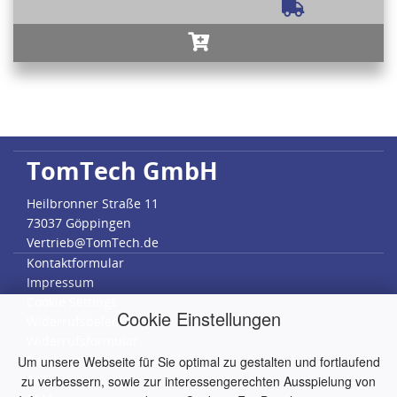
TomTech GmbH
Heilbronner Straße 11
73037 Göppingen
Vertrieb@TomTech.de
Kontaktformular
Impressum
Cookie Settings
Cookie Einstellungen
Widerrufsbelehrung
Widerrufsformular
Datenschutz
Um unsere Webseite für Sie optimal zu gestalten und fortlaufend
AGB
zu verbessern, sowie zur interessengerechten Ausspielung von