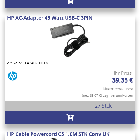
HP AC-Adapter 45 Watt USB-C 3PIN
Artikelnr.: L43407-001N
Ihr Preis:
39,35 €
Inklusive MwSt. (19%)
(net. 33,07 €)
zzgl. Versandkosten
27 Stck
HP Cable Powercord C5 1.0M STK Conv UK