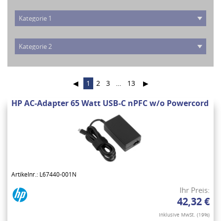
◀
1
2
3
…
13
▶
HP AC-Adapter 65 Watt USB-C nPFC w/o Powercord
Artikelnr.: L67440-001N
Ihr Preis:
42,32 €
Inklusive MwSt. (19%)