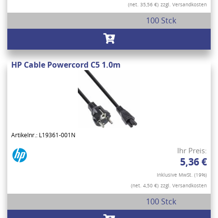
(net. 35,56 €)
zzgl. Versandkosten
100 Stck
HP Cable Powercord C5 1.0m
Artikelnr.: L19361-001N
Ihr Preis:
5,36 €
Inklusive MwSt. (19%)
(net. 4,50 €)
zzgl. Versandkosten
100 Stck