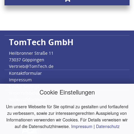
TomTech GmbH
Heilbronner Straße 11
73037 Göppingen
Vertrieb@TomTech.de
Kontaktformular
Impressum
Cookie Settings
Cookie Einstellungen
Widerrufsbelehrung
Widerrufsformular
Datenschutz
Um unsere Webseite für Sie optimal zu gestalten und fortlaufend
AGB
zu verbessern, sowie zur interessengerechten Ausspielung von
RMA
Informationen verwenden wir Cookies. Für Details verweisen wir
auf die Datenschutzhinweise.
Impressum
|
Datenschutz