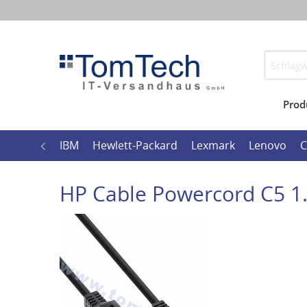
Prod
Impressum
Wide
l
Ricoh
IBM
Hewlett-Packard
Lexmark
Lenovo
C
HP Cable Powercord C5 1