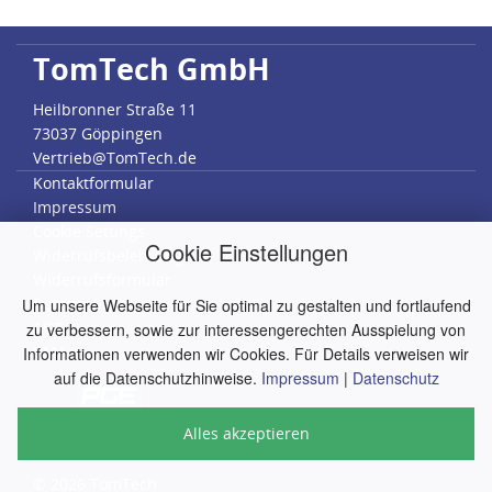
TomTech GmbH
Heilbronner Straße 11
73037 Göppingen
Vertrieb@TomTech.de
Kontaktformular
Impressum
Cookie Settings
Cookie Einstellungen
Widerrufsbelehrung
Widerrufsformular
Datenschutz
Um unsere Webseite für Sie optimal zu gestalten und fortlaufend
AGB
zu verbessern, sowie zur interessengerechten Ausspielung von
RMA
Informationen verwenden wir Cookies. Für Details verweisen wir
auf die Datenschutzhinweise.
Impressum
|
Datenschutz
Alles akzeptieren
© 2026
TomTech