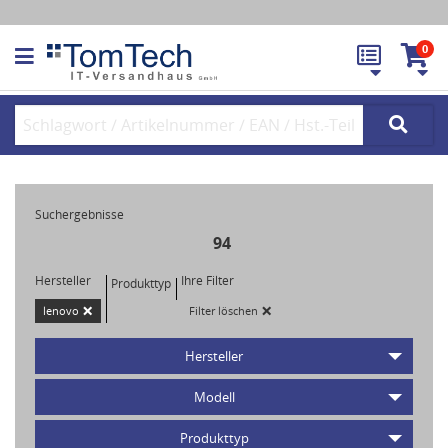
0
Suchergebnisse
94
Hersteller
Ihre Filter
Produkttyp
×
×
lenovo
Filter löschen
Hersteller
Modell
Produkttyp