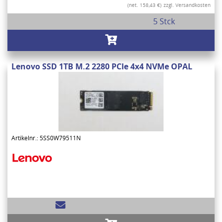
(net. 158,43 €)
zzgl. Versandkosten
5 Stck
Lenovo SSD 1TB M.2 2280 PCIe 4x4 NVMe OPAL
Artikelnr.: 5SS0W79511N