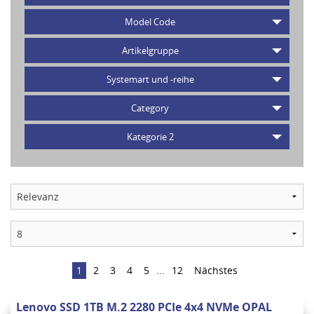
Model Code
Artikelgruppe
Systemart und -reihe
Category
Kategorie 2
1
2
3
4
5
...
12
Nächstes
Lenovo SSD 1TB M.2 2280 PCIe 4x4 NVMe OPAL