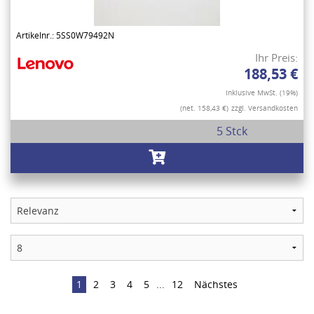
Artikelnr.: 5SS0W79492N
Ihr Preis:
188,53 €
Inklusive MwSt. (19%)
(net. 158,43 €)
zzgl. Versandkosten
5 Stck
1
2
3
4
5
...
12
Nächstes