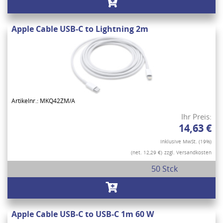
Apple Cable USB-C to Lightning 2m
Artikelnr.: MKQ42ZM/A
Ihr Preis:
14,63 €
Inklusive MwSt. (19%)
(net. 12,29 €)
zzgl. Versandkosten
50 Stck
Apple Cable USB-C to USB-C 1m 60 W