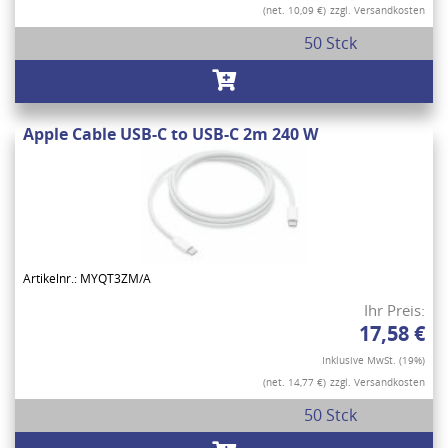
(net. 10,09 €)
zzgl. Versandkosten
50 Stck
Apple Cable USB-C to USB-C 2m 240 W
Artikelnr.: MYQT3ZM/A
Ihr Preis:
17,58 €
Inklusive MwSt. (19%)
(net. 14,77 €)
zzgl. Versandkosten
50 Stck