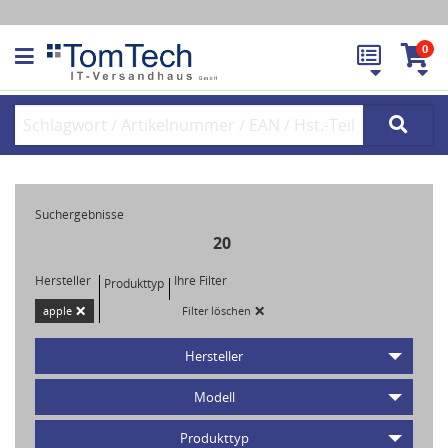
0
Suchergebnisse
20
Hersteller
Ihre Filter
Produkttyp
×
×
apple
Filter löschen
Hersteller
Modell
Produkttyp