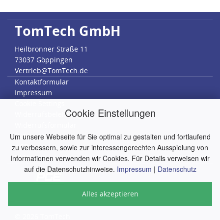
TomTech GmbH
Heilbronner Straße 11
73037 Göppingen
Vertrieb@TomTech.de
Kontaktformular
Impressum
Cookie Settings
Cookie Einstellungen
Widerrufsbelehrung
Widerrufsformular
Datenschutz
Um unsere Webseite für Sie optimal zu gestalten und fortlaufend
AGB
zu verbessern, sowie zur interessengerechten Ausspielung von
RMA
Informationen verwenden wir Cookies. Für Details verweisen wir
auf die Datenschutzhinweise.
Impressum
|
Datenschutz
Alles akzeptieren
© 2026
TomTech