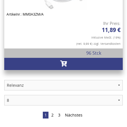
Artikelnr.: MM0A3ZM/A
Ihr Preis:
11,89 €
Inklusive MwSt. (19%)
(net. 9,99 €)
zzgl. Versandkosten
96 Stck
1
2
3
Nächstes