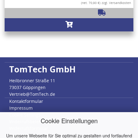
(net. 70,90 €)
zzgl. Versandkosten
TomTech GmbH
Heilbronner Straße 11
73037 Göppingen
Vertrieb@TomTech.de
Kontaktformular
Impressum
Cookie Settings
Cookie Einstellungen
Widerrufsbelehrung
Widerrufsformular
Datenschutz
Um unsere Webseite für Sie optimal zu gestalten und fortlaufend