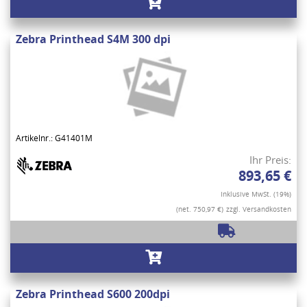
Zebra Printhead S4M 300 dpi
Artikelnr.: G41401M
Ihr Preis:
893,65 €
Inklusive MwSt. (19%)
(net. 750,97 €)
zzgl. Versandkosten
Zebra Printhead S600 200dpi