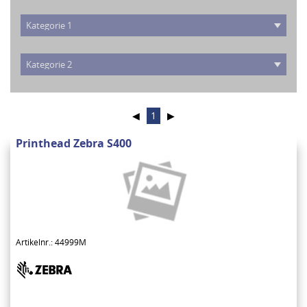
◀
1
▶
Printhead Zebra S400
Artikelnr.: 44999M