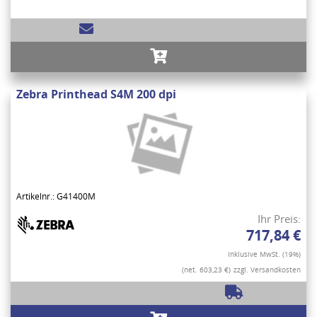
Zebra Printhead S4M 200 dpi
Artikelnr.: G41400M
Ihr Preis:
717,84 €
Inklusive MwSt. (19%)
(net. 603,23 €)
zzgl. Versandkosten