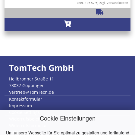
(net. 195,57 €)
zzgl. Versandkosten
TomTech GmbH
Heilbronner Straße 11
73037 Göppingen
Vertrieb@TomTech.de
Kontaktformular
Impressum
Cookie Settings
Cookie Einstellungen
Widerrufsbelehrung
Widerrufsformular
Datenschutz
Um unsere Webseite für Sie optimal zu gestalten und fortlaufend