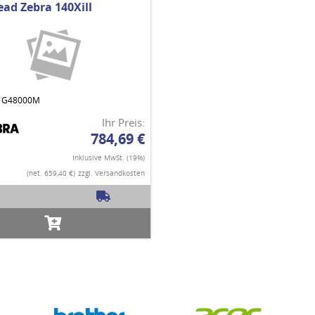
ead Zebra 140Xill
.: G48000M
Ihr Preis:
784,69 €
Inklusive MwSt. (19%)
(net. 659,40 €)
zzgl. Versandkosten