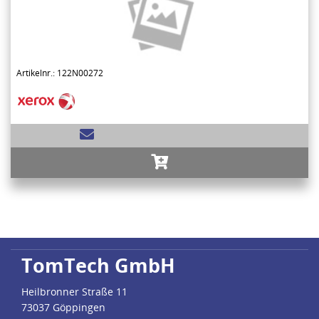
Artikelnr.: 122N00272
TomTech GmbH
Heilbronner Straße 11
73037 Göppingen