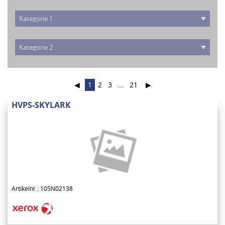
◀
1
2
3
…
21
▶
HVPS-SKYLARK
Artikelnr.: 105N02138