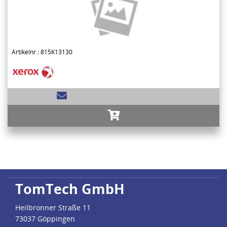
Artikelnr.: 815K13130
TomTech GmbH
Heilbronner Straße 11
73037 Göppingen