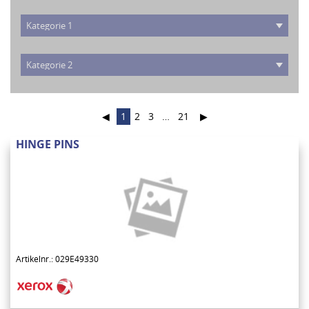
◀
1
2
3
…
21
▶
HINGE PINS
Artikelnr.: 029E49330