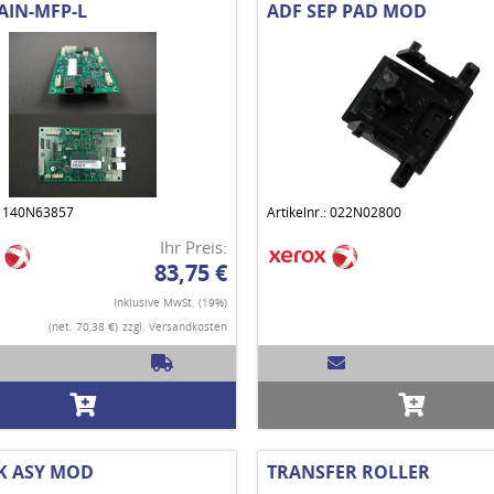
AIN-MFP-L
ADF SEP PAD MOD
.: 140N63857
Artikelnr.: 022N02800
Ihr Preis:
83,75 €
Inklusive MwSt. (19%)
(net. 70,38 €)
zzgl. Versandkosten
IK ASY MOD
TRANSFER ROLLER