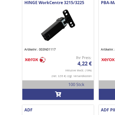
HINGE WorkCentre 3215/3225
PBA-M
Artikelnr.: 003N01117
Artikelnr
Ihr Preis:
4,22 €
Inklusive MwSt. (19%)
(net. 3,55 €)
zzgl. Versandkosten
100 Stck
ADF
ADF P