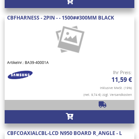
CBFHARNESS - 2PIN - - 1500##300MM BLACK
Artikelnr.: BA39-40001A
Ihr Preis:
11,59 €
Inklusive MwSt. (19%)
(net. 9,74 €)
zzgl. Versandkosten
CBFCOAXIALCBL-LCD N950 BOARD R_ANGLE - L