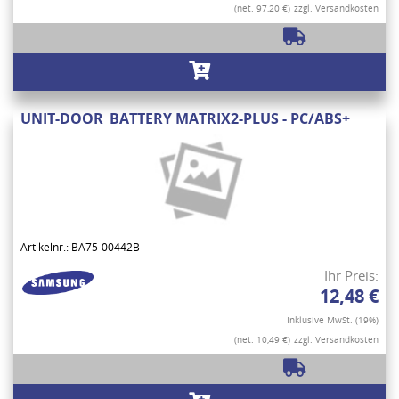
(net. 97,20 €)
zzgl. Versandkosten
UNIT-DOOR_BATTERY MATRIX2-PLUS - PC/ABS+
Artikelnr.: BA75-00442B
Ihr Preis:
12,48 €
Inklusive MwSt. (19%)
(net. 10,49 €)
zzgl. Versandkosten