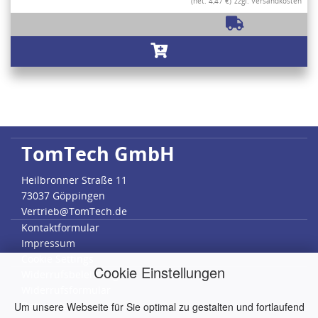
(net. 4,47 €)
zzgl. Versandkosten
TomTech GmbH
Heilbronner Straße 11
73037 Göppingen
Vertrieb@TomTech.de
Kontaktformular
Impressum
Cookie Settings
Cookie Einstellungen
Widerrufsbelehrung
Widerrufsformular
Datenschutz
Um unsere Webseite für Sie optimal zu gestalten und fortlaufend