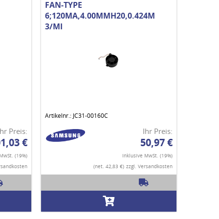
FAN-TYPE
6;120MA,4.00MMH20,0.424M
3/MI
Artikelnr.: JC31-00160C
Ihr Preis:
Ihr Preis:
1,03 €
50,97 €
 MwSt. (19%)
Inklusive MwSt. (19%)
ersandkosten
(net. 42,83 €)
zzgl. Versandkosten