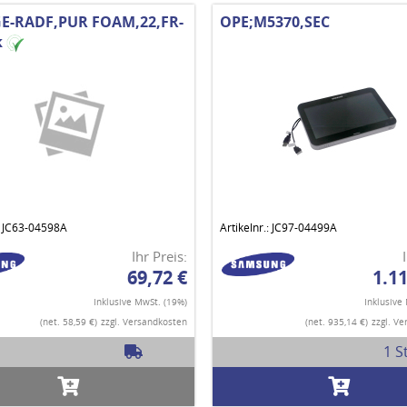
E-RADF,PUR FOAM,22,FR-
OPE;M5370,SEC
k
.: JC63-04598A
Artikelnr.: JC97-04499A
Ihr Preis:
69,72 €
1.11
Inklusive MwSt. (19%)
Inklusive
(net. 58,59 €)
zzgl. Versandkosten
(net. 935,14 €)
zzgl. V
1 S