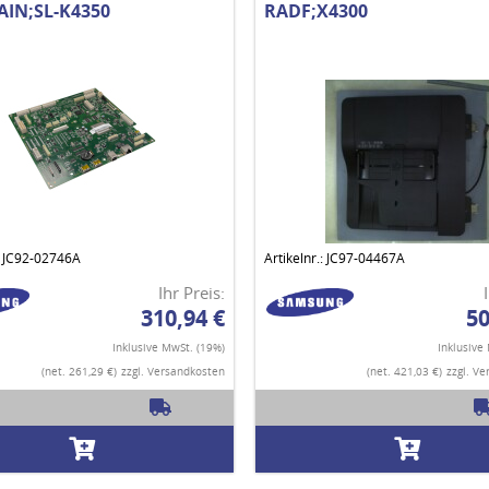
IN;SL-K4350
RADF;X4300
.: JC92-02746A
Artikelnr.: JC97-04467A
Ihr Preis:
310,94 €
50
Inklusive MwSt. (19%)
Inklusive
(net. 261,29 €)
zzgl. Versandkosten
(net. 421,03 €)
zzgl. V