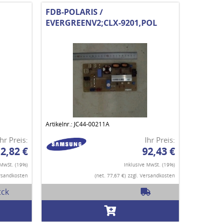
FDB-POLARIS /
EVERGREENV2;CLX-9201,POL
Artikelnr.: JC44-00211A
Ihr Preis:
Ihr Preis:
2,82 €
92,43 €
 MwSt. (19%)
Inklusive MwSt. (19%)
ersandkosten
(net. 77,67 €)
zzgl. Versandkosten
tck