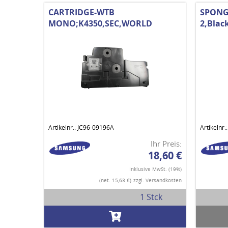
CARTRIDGE-WTB
SPONG
MONO;K4350,SEC,WORLD
2,Blac
Artikelnr.: JC96-09196A
Artikelnr
Ihr Preis:
18,60 €
Inklusive MwSt. (19%)
(net. 15,63 €)
zzgl. Versandkosten
1 Stck