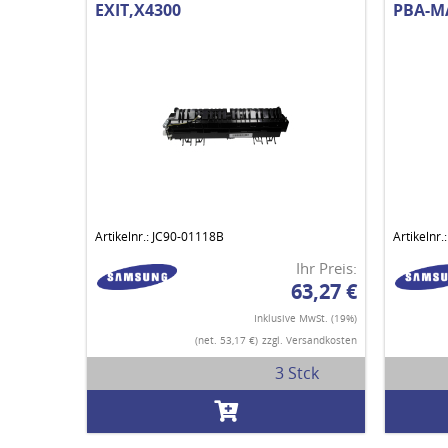
EXIT,X4300
PBA-MA
Artikelnr.: JC90-01118B
Artikelnr
Ihr Preis:
63,27 €
Inklusive MwSt. (19%)
(net. 53,17 €)
zzgl. Versandkosten
3 Stck