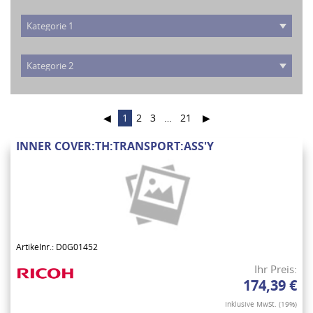
◀
1
2
3
…
21
▶
INNER COVER:TH:TRANSPORT:ASS'Y
Artikelnr.: D0G01452
Ihr Preis:
174,39 €
Inklusive MwSt. (19%)