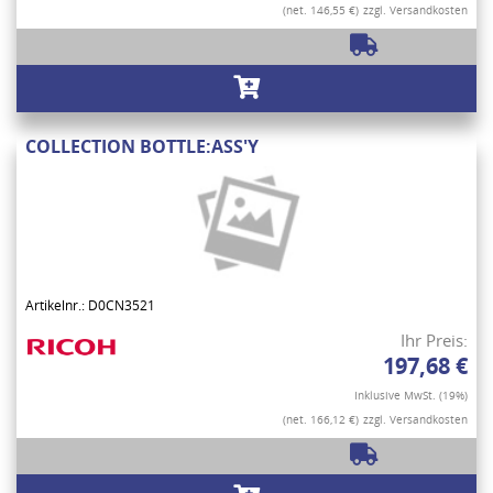
(net. 146,55 €)
zzgl. Versandkosten
COLLECTION BOTTLE:ASS'Y
Artikelnr.: D0CN3521
Ihr Preis:
197,68 €
Inklusive MwSt. (19%)
(net. 166,12 €)
zzgl. Versandkosten