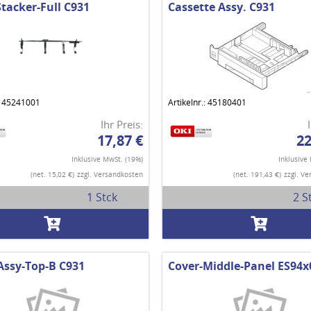
Stacker-Full C931
Cassette Assy. C931
.: 45241001
Artikelnr.: 45180401
Ihr Preis:
17,87 €
22
Inklusive MwSt. (19%)
Inklusive
(net. 15,02 €)
zzgl. Versandkosten
(net. 191,43 €)
zzgl. V
1 Stck
2 S
Assy-Top-B C931
Cover-Middle-Panel ES94x