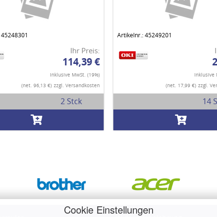
.: 45248301
Artikelnr.: 45249201
Ihr Preis:
114,39 €
2
Inklusive MwSt. (19%)
Inklusive
(net. 96,13 €)
zzgl. Versandkosten
(net. 17,99 €)
zzgl. V
2 Stck
14 S
Cookie Einstellungen