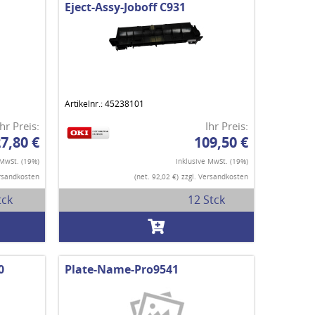
Eject-Assy-Joboff C931
Artikelnr.: 45238101
Ihr Preis:
Ihr Preis:
7,80 €
109,50 €
 MwSt. (19%)
Inklusive MwSt. (19%)
ersandkosten
(net. 92,02 €)
zzgl. Versandkosten
tck
12 Stck
0
Plate-Name-Pro9541