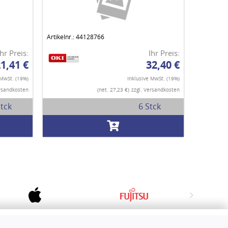
Artikelnr.: 44128766
Ihr Preis:
Ihr Preis:
1,41 €
32,40 €
 MwSt. (19%)
Inklusive MwSt. (19%)
ersandkosten
(net. 27,23 €)
zzgl. Versandkosten
tck
6 Stck