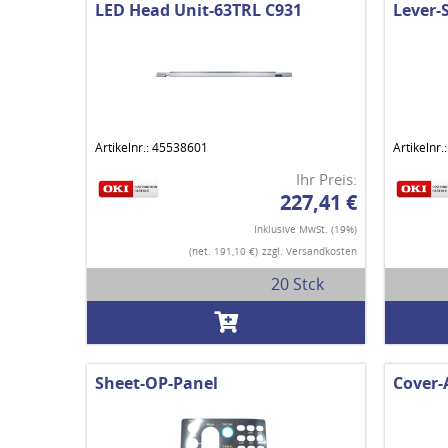
LED Head Unit-63TRL C931
Lever-
Artikelnr.: 45538601
Artikelnr
Ihr Preis:
227,41 €
Inklusive MwSt. (19%)
(net. 191,10 €)
zzgl. Versandkosten
20 Stck
Sheet-OP-Panel
Cover-