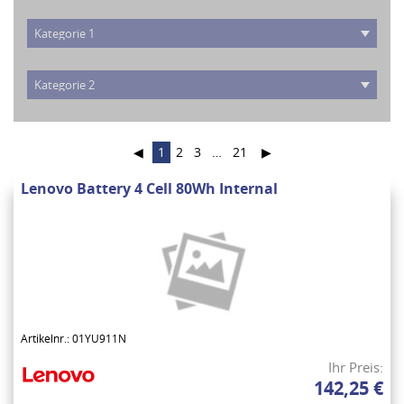
◀
1
2
3
…
21
▶
Lenovo Battery 4 Cell 80Wh Internal
Artikelnr.: 01YU911N
Ihr Preis:
142,25 €