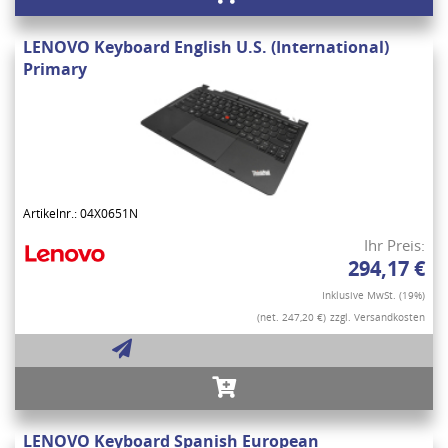
LENOVO Keyboard English U.S. (International)
Primary
Artikelnr.: 04X0651N
Ihr Preis:
294,17 €
Inklusive MwSt. (19%)
(net. 247,20 €)
zzgl. Versandkosten
LENOVO Keyboard Spanish European