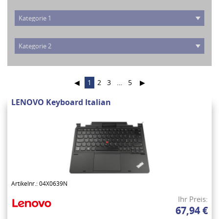
◀
1
2
3
…
5
▶
LENOVO Keyboard Italian
Artikelnr.: 04X0639N
Ihr Preis:
67,94 €