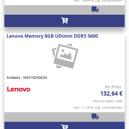
(net. 104,66 €)
zzgl. Versandkosten
Lenovo Memory 8GB UDimm DDR5 5600
Artikelnr.: 5M31K03062N
Ihr Preis:
132,64 €
Inklusive MwSt. (19%)
(net. 111,46 €)
zzgl. Versandkosten