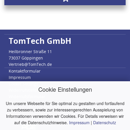
TomTech GmbH
Heilbronner Straße 11
73037 Göppingen
Vertrieb@TomTech.de
Kontaktformular
Impressum
Cookie Settings
Cookie Einstellungen
Widerrufsbelehrung
Widerrufsformular
Datenschutz
Um unsere Webseite für Sie optimal zu gestalten und fortlaufend
AGB
zu verbessern, sowie zur interessengerechten Ausspielung von
RMA
Informationen verwenden wir Cookies. Für Details verweisen wir
auf die Datenschutzhinweise.
Impressum
|
Datenschutz