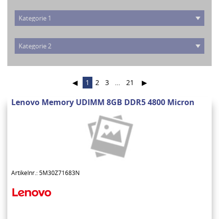
◀
1
2
3
…
21
▶
Lenovo Memory UDIMM 8GB DDR5 4800 Micron
Artikelnr.: 5M30Z71683N