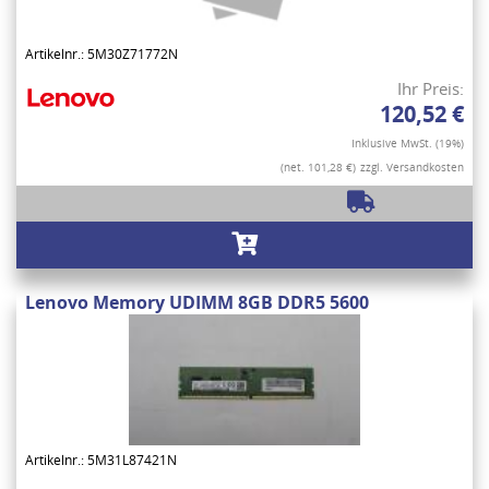
Artikelnr.: 5M30Z71772N
Ihr Preis:
120,52 €
Inklusive MwSt. (19%)
(net. 101,28 €)
zzgl. Versandkosten
Lenovo Memory UDIMM 8GB DDR5 5600
Artikelnr.: 5M31L87421N