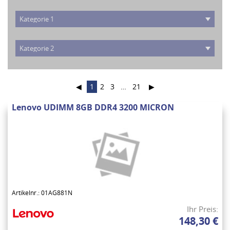
◀
1
2
3
…
21
▶
Lenovo UDIMM 8GB DDR4 3200 MICRON
Artikelnr.: 01AG881N
Ihr Preis:
148,30 €