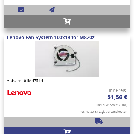
Lenovo Fan System 100x18 for M820z
Artikelnr.: 01MN751N
Ihr Preis:
51,56 €
Inklusive MwSt. (19%)
(net. 43,33 €)
zzgl. Versandkosten