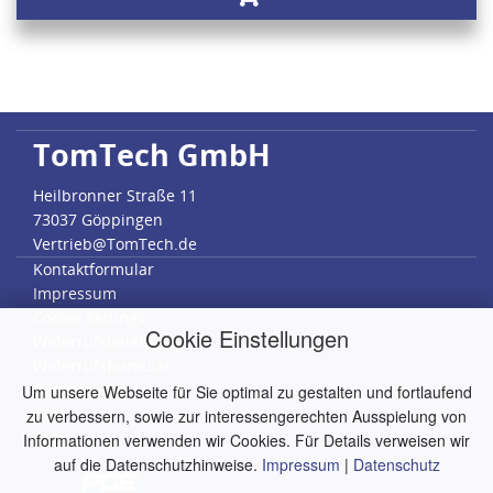
TomTech GmbH
Heilbronner Straße 11
73037 Göppingen
Vertrieb@TomTech.de
Kontaktformular
Impressum
Cookie Settings
Cookie Einstellungen
Widerrufsbelehrung
Widerrufsformular
Datenschutz
Um unsere Webseite für Sie optimal zu gestalten und fortlaufend
AGB
zu verbessern, sowie zur interessengerechten Ausspielung von
RMA
Informationen verwenden wir Cookies. Für Details verweisen wir
auf die Datenschutzhinweise.
Impressum
|
Datenschutz