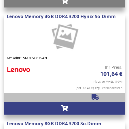
Lenovo Memory 4GB DDR4 3200 Hynix So-Dimm
Artikelnr.: 5M30V06794N
Ihr Preis:
101,64 €
Inklusive MwSt. (19%)
(net. 85,41 €)
zzgl. Versandkosten
Lenovo Memory 8GB DDR4 3200 So-Dimm