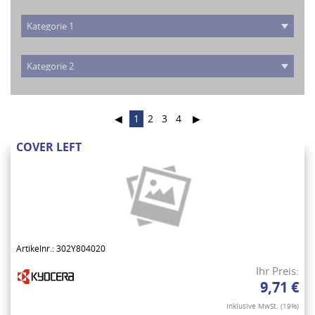
◀
1
2
3
4
▶
COVER LEFT
Artikelnr.: 302Y804020
Ihr Preis:
9,71 €
Inklusive MwSt. (19%)