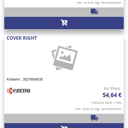
(net. 8,16 €)
zzgl. Versandkosten
COVER RIGHT
Artikelnr.: 302Y804030
Ihr Preis:
54,64 €
Inklusive MwSt. (19%)
(net. 45,92 €)
zzgl. Versandkosten