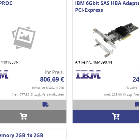
 PROC
IBM 6Gbit SAS HBA Adapt
PCI-Express
.: 44X1857N
Artikelnr.: 46M0907N
Ihr Preis:
806,69 €
24
Inklusive MwSt. (19%)
Inklusive
(net. 677,89 €)
zzgl. Versandkosten
(net. 208,00 €)
zzgl. V
emory 2GB 1x 2GB