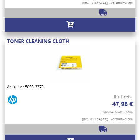
(net. 15,85 €)
zzgl. Versandkosten
TONER CLEANING CLOTH
Artikelnr.: 5090-3379
Ihr Preis:
47,98 €
Inklusive MwSt. (19%)
(net. 40,32 €)
zzgl. Versandkosten