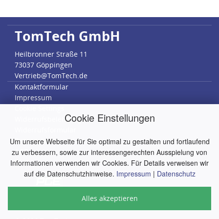
TomTech GmbH
Heilbronner Straße 11
73037 Göppingen
Vertrieb@TomTech.de
Kontaktformular
Impressum
Cookie Settings
Cookie Einstellungen
Widerrufsbelehrung
Widerrufsformular
Datenschutz
Um unsere Webseite für Sie optimal zu gestalten und fortlaufend
AGB
zu verbessern, sowie zur interessengerechten Ausspielung von
RMA
Informationen verwenden wir Cookies. Für Details verweisen wir
auf die Datenschutzhinweise.
Impressum
|
Datenschutz
Alles akzeptieren