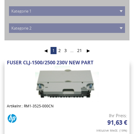
◀
1
2
3
…
21
▶
FUSER CLJ-1500/2500 230V NEW PART
Artikelnr.: RM1-3525-000CN
Ihr Preis:
91,63 €
Inklusive MwSt. (19%)