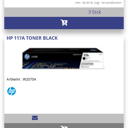
(net. 98,90 €)
zzgl. Versandkosten
3 Stck
HP 117A TONER BLACK
Artikelnr.: W2070A