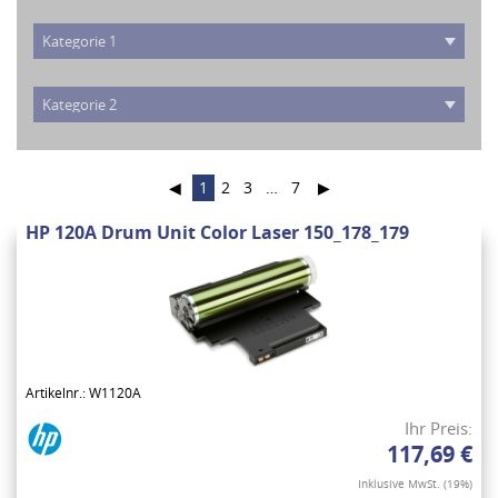
◀
1
2
3
…
7
▶
HP 120A Drum Unit Color Laser 150_178_179
Artikelnr.: W1120A
Ihr Preis:
117,69 €
Inklusive MwSt. (19%)