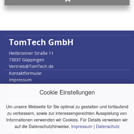
TomTech GmbH
Heilbronner Straße 11
73037 Göppingen
Vertrieb@TomTech.de
Kontaktformular
Impressum
Cookie Settings
Cookie Einstellungen
Widerrufsbelehrung
Widerrufsformular
Datenschutz
Um unsere Webseite für Sie optimal zu gestalten und fortlaufend
AGB
zu verbessern, sowie zur interessengerechten Ausspielung von
RMA
Informationen verwenden wir Cookies. Für Details verweisen wir
auf die Datenschutzhinweise.
Impressum
|
Datenschutz