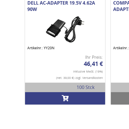
DELL AC-ADAPTER 19.5V 4.62A
COMPA
90W
ADAPTE
Artikelnr.: YY20N
Artikeln
Ihr Preis:
46,41 €
Inklusive MwSt. (19%)
(net. 39,00 €)
zzgl. Versandkosten
100 Stck