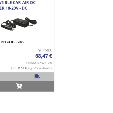
TIBLE CAR-AIR DC
R 18-20V - DC
r.: MPCAC0636AKS
Ihr Preis:
68,47 €
Inklusive MwSt. (19%)
(net. 57,54 €)
zzgl. Versandkosten