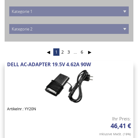
◀
1
2
3
…
6
▶
DELL AC-ADAPTER 19.5V 4.62A 90W
Artikelnr.: YY20N
Ihr Preis:
46,41 €
Inklusive MwSt. (19%)