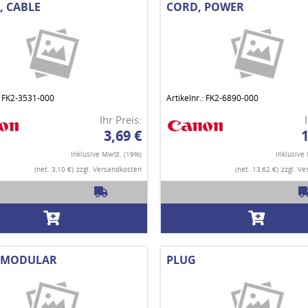
, CABLE
CORD, POWER
.: FK2-3531-000
Artikelnr.: FK2-6890-000
Ihr Preis:
3,69 €
1
Inklusive MwSt. (19%)
Inklusive
(net. 3,10 €)
zzgl. Versandkosten
(net. 13,62 €)
zzgl. V
 MODULAR
PLUG