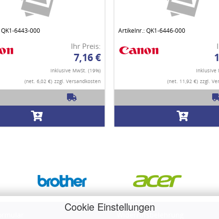
.: QK1-6443-000
Artikelnr.: QK1-6446-000
Ihr Preis:
7,16 €
1
Inklusive MwSt. (19%)
Inklusive
(net. 6,02 €)
zzgl. Versandkosten
(net. 11,92 €)
zzgl. V
Cookie Einstellungen
ormular
Widerrufsbelehrung