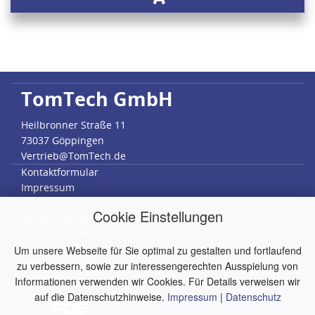
TomTech GmbH
Heilbronner Straße 11
73037 Göppingen
Vertrieb@TomTech.de
Kontaktformular
Impressum
Cookie Settings
Cookie Einstellungen
Widerrufsbelehrung
Widerrufsformular
Datenschutz
Um unsere Webseite für Sie optimal zu gestalten und fortlaufend
AGB
zu verbessern, sowie zur interessengerechten Ausspielung von
RMA
Informationen verwenden wir Cookies. Für Details verweisen wir
auf die Datenschutzhinweise.
Impressum
|
Datenschutz