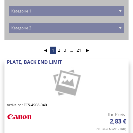
◀
1
2
3
…
21
▶
PLATE, BACK END LIMIT
Artikelnr.: FC5-4908-040
Ihr Preis:
2,83 €
Inklusive MwSt. (19%)