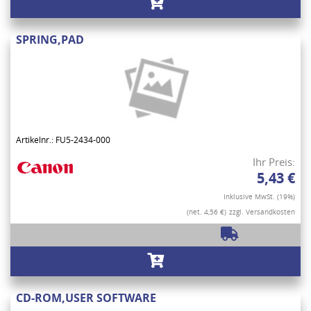
SPRING,PAD
Artikelnr.: FU5-2434-000
Ihr Preis:
5,43 €
Inklusive MwSt. (19%)
(net. 4,56 €)
zzgl. Versandkosten
CD-ROM,USER SOFTWARE