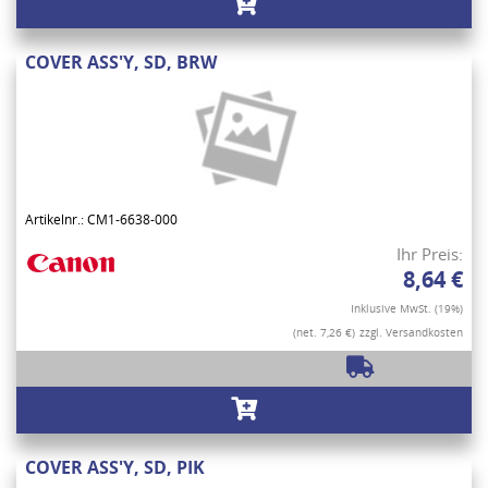
COVER ASS'Y, SD, BRW
Artikelnr.: CM1-6638-000
Ihr Preis:
8,64 €
Inklusive MwSt. (19%)
(net. 7,26 €)
zzgl. Versandkosten
COVER ASS'Y, SD, PIK