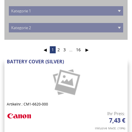
◀
1
2
3
…
16
▶
BATTERY COVER (SILVER)
Artikelnr.: CM1-6620-000
Ihr Preis:
7,43 €
Inklusive MwSt. (19%)