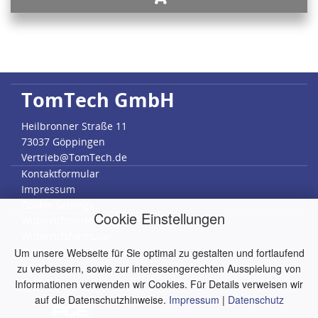
TomTech GmbH
Heilbronner Straße 11
73037 Göppingen
Vertrieb@TomTech.de
Kontaktformular
Impressum
Cookie Settings
Cookie Einstellungen
Widerrufsbelehrung
Widerrufsformular
Datenschutz
Um unsere Webseite für Sie optimal zu gestalten und fortlaufend
AGB
zu verbessern, sowie zur interessengerechten Ausspielung von
RMA
Informationen verwenden wir Cookies. Für Details verweisen wir
auf die Datenschutzhinweise.
Impressum
|
Datenschutz