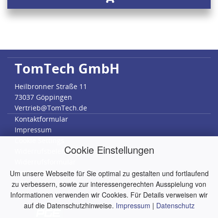
TomTech GmbH
Heilbronner Straße 11
73037 Göppingen
Vertrieb@TomTech.de
Kontaktformular
Impressum
Cookie Settings
Cookie Einstellungen
Widerrufsbelehrung
Widerrufsformular
Datenschutz
Um unsere Webseite für Sie optimal zu gestalten und fortlaufend
AGB
zu verbessern, sowie zur interessengerechten Ausspielung von
RMA
Informationen verwenden wir Cookies. Für Details verweisen wir
auf die Datenschutzhinweise.
Impressum
|
Datenschutz