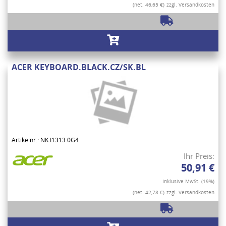
(net. 46,65 €)
zzgl. Versandkosten
ACER KEYBOARD.BLACK.CZ/SK.BL
Artikelnr.: NK.I1313.0G4
Ihr Preis:
50,91 €
Inklusive MwSt. (19%)
(net. 42,78 €)
zzgl. Versandkosten