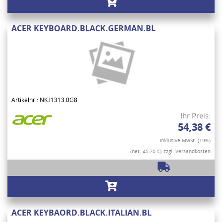
ACER KEYBOARD.BLACK.GERMAN.BL
Artikelnr.: NK.I1313.0G8
Ihr Preis:
54,38 €
Inklusive MwSt. (19%)
(net. 45,70 €)
zzgl. Versandkosten
ACER KEYBAORD.BLACK.ITALIAN.BL