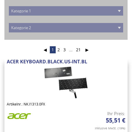
◀
1
2
3
…
21
▶
ACER KEYBOARD.BLACK.US-INT.BL
Artikelnr.: NK.I1313.0FX
Ihr Preis:
55,51 €
Inklusive MwSt. (19%)