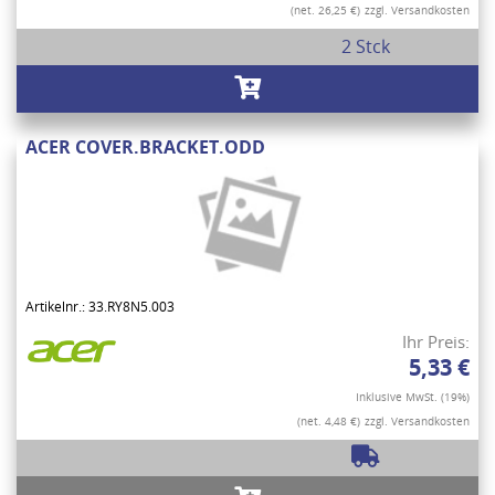
(net. 26,25 €)
zzgl. Versandkosten
2 Stck
ACER COVER.BRACKET.ODD
Artikelnr.: 33.RY8N5.003
Ihr Preis:
5,33 €
Inklusive MwSt. (19%)
(net. 4,48 €)
zzgl. Versandkosten