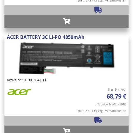
(net. 57,81 €)
zzgl. Versandkosten
ACER BATTERY 3C LI-PO 4850mAh
Artikelnr.: BT.00304.011
Ihr Preis:
68,79 €
Inklusive MwSt. (19%)
(net. 57,81 €)
zzgl. Versandkosten