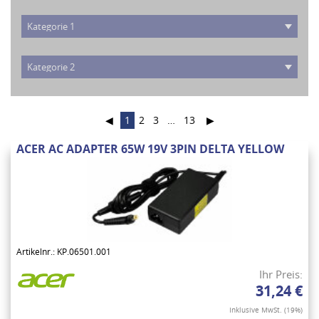
◀
1
2
3
…
13
▶
ACER AC ADAPTER 65W 19V 3PIN DELTA YELLOW
Artikelnr.: KP.06501.001
Ihr Preis:
31,24 €
Inklusive MwSt. (19%)