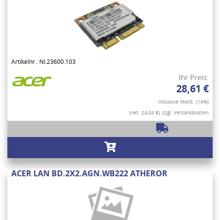
Artikelnr.: NI.23600.103
Ihr Preis:
28,61 €
Inklusive MwSt. (19%)
(net. 24,04 €)
zzgl. Versandkosten
ACER LAN BD.2X2.AGN.WB222 ATHEROR