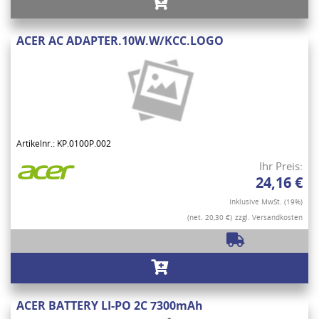
ACER AC ADAPTER.10W.W/KCC.LOGO
Artikelnr.: KP.0100P.002
Ihr Preis:
24,16 €
Inklusive MwSt. (19%)
(net. 20,30 €)
zzgl. Versandkosten
ACER BATTERY LI-PO 2C 7300mAh