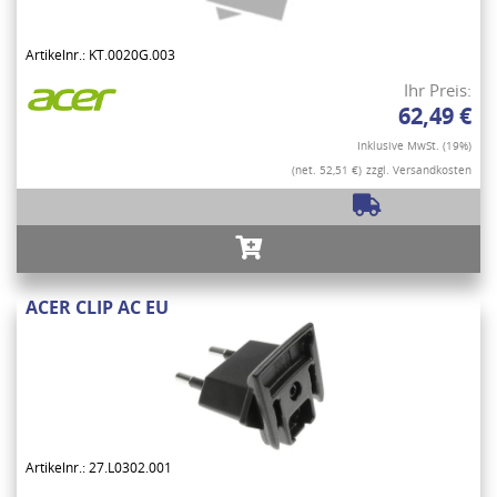
Artikelnr.: KT.0020G.003
Ihr Preis:
62,49 €
Inklusive MwSt. (19%)
(net. 52,51 €)
zzgl. Versandkosten
ACER CLIP AC EU
Artikelnr.: 27.L0302.001