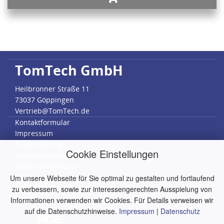
TomTech GmbH
Heilbronner Straße 11
73037 Göppingen
Vertrieb@TomTech.de
Kontaktformular
Impressum
Cookie Settings
Cookie Einstellungen
Widerrufsbelehrung
Widerrufsformular
Datenschutz
Um unsere Webseite für Sie optimal zu gestalten und fortlaufend
AGB
zu verbessern, sowie zur interessengerechten Ausspielung von
RMA
Informationen verwenden wir Cookies. Für Details verweisen wir
auf die Datenschutzhinweise.
Impressum
|
Datenschutz