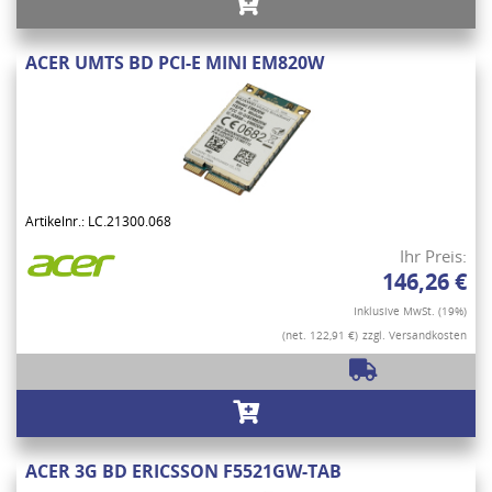
ACER UMTS BD PCI-E MINI EM820W
Artikelnr.: LC.21300.068
Ihr Preis:
146,26 €
Inklusive MwSt. (19%)
(net. 122,91 €)
zzgl. Versandkosten
ACER 3G BD ERICSSON F5521GW-TAB