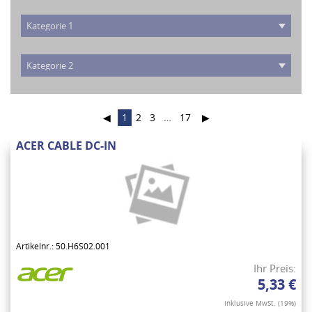
◀
1
2
3
…
17
▶
ACER CABLE DC-IN
Artikelnr.: 50.H6S02.001
Ihr Preis:
5,33 €
Inklusive MwSt. (19%)