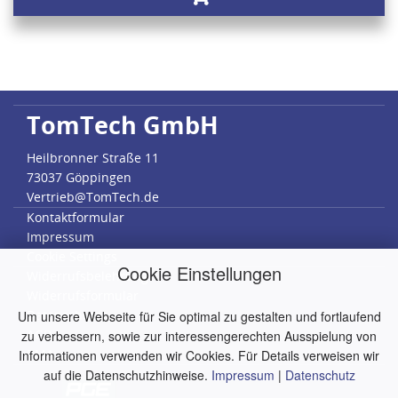
TomTech GmbH
Heilbronner Straße 11
73037 Göppingen
Vertrieb@TomTech.de
Kontaktformular
Impressum
Cookie Settings
Cookie Einstellungen
Widerrufsbelehrung
Widerrufsformular
Datenschutz
Um unsere Webseite für Sie optimal zu gestalten und fortlaufend
AGB
zu verbessern, sowie zur interessengerechten Ausspielung von
RMA
Informationen verwenden wir Cookies. Für Details verweisen wir
auf die Datenschutzhinweise.
Impressum
|
Datenschutz