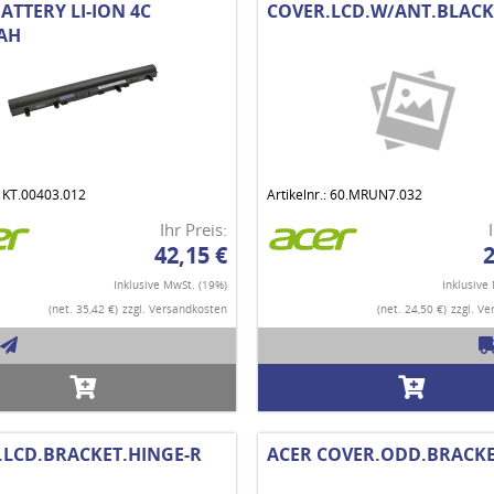
ATTERY LI-ION 4C
COVER.LCD.W/ANT.BLACK
AH
: KT.00403.012
Artikelnr.: 60.MRUN7.032
Ihr Preis:
42,15 €
2
Inklusive MwSt. (19%)
Inklusive
(net. 35,42 €)
zzgl. Versandkosten
(net. 24,50 €)
zzgl. V
.LCD.BRACKET.HINGE-R
ACER COVER.ODD.BRACK