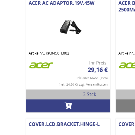
ACER AC ADAPTOR.19V.45W
ACER B
2500M
Artikelnr.: KP.0450H.002
Artikelnr.
Ihr Preis:
29,16 €
Inklusive MwSt. (19%)
(net. 24,50 €)
zzgl. Versandkosten
3 Stck
COVER.LCD.BRACKET.HINGE-L
COVER