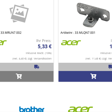
.: 33.MRUN7.002
Artikelnr.: 33.MLQN7.001
Ihr Preis:
5,33 €
1
Inklusive MwSt. (19%)
Inklusive
(net. 4,48 €)
zzgl. Versandkosten
(net. 11,48 €)
zzgl. V